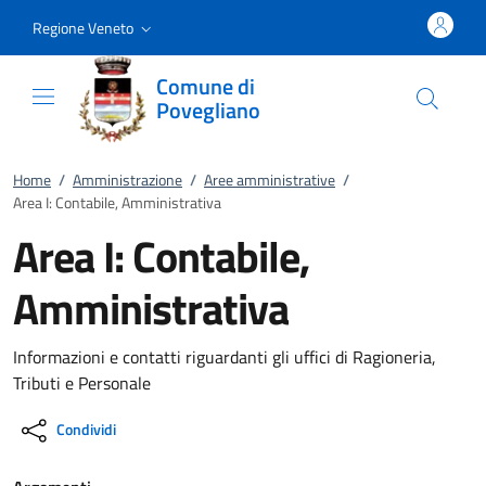
Vai al contenuto
accedi al menu
footer.enter
Regione Veneto
Comune di
Povegliano
Home
/
Amministrazione
/
Aree amministrative
/
Area I: Contabile, Amministrativa
Area I: Contabile,
Amministrativa
Informazioni e contatti riguardanti gli uffici di Ragioneria,
Tributi e Personale
Condividi