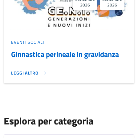
2026
2026
EVENTI SOCIALI
Ginnastica perineale in gravidanza
LEGGI ALTRO
GINNASTICA PERINEALE IN GRAVIDANZA}
Esplora per categoria