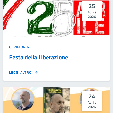
25
Aprile
2026
CERIMONIA
Festa della Liberazione
LEGGI ALTRO
FESTA DELLA LIBERAZIONE}
24
Aprile
2026