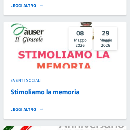
LEGGI ALTRO
UN NUOVO CICLO CHE NASCE}
08
29
Maggio
Maggio
2026
2026
EVENTI SOCIALI
Stimoliamo la memoria
LEGGI ALTRO
STIMOLIAMO LA MEMORIA}