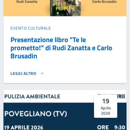
EVENTO CULTURALE
Presentazione libro "Te le
prometto!" di Rudi Zanatta e Carlo
Brusadin
LEGGI ALTRO
PRESENTAZIONE LIBRO "TE LE PROMETTO!" DI RUDI ZANAT
19
Aprile
2026