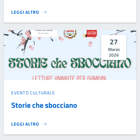
LEGGI ALTRO
PRESENTAZIONE DEL LIBRO "RIVOLUZIONE FAMIGLIA. UN E
27
Marzo
2026
EVENTO CULTURALE
Storie che sbocciano
LEGGI ALTRO
STORIE CHE SBOCCIANO}