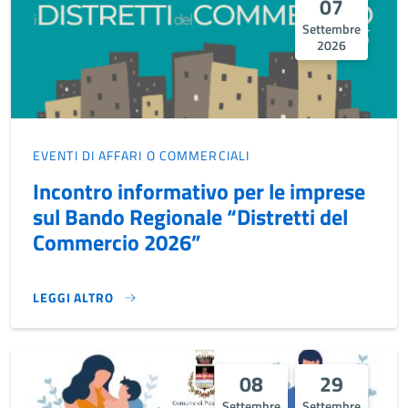
07
Settembre
2026
EVENTI DI AFFARI O COMMERCIALI
Incontro informativo per le imprese
sul Bando Regionale “Distretti del
Commercio 2026”
LEGGI ALTRO
INCONTRO INFORMATIVO PER LE IMPRESE SUL BANDO REGI
08
29
Settembre
Settembre