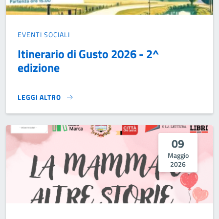
EVENTI SOCIALI
Itinerario di Gusto 2026 - 2^
edizione
LEGGI ALTRO
ITINERARIO DI GUSTO 2026 - 2^ EDIZIONE}
09
Maggio
2026