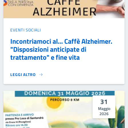
EVENTI SOCIALI
Incontriamoci al... Caffè Alzheimer.
"Disposizioni anticipate di
trattamento" e fine vita
LEGGI ALTRO
INCONTRIAMOCI AL... CAFFÈ ALZHEIMER. "DISPOSIZIONI AN
31
Maggio
2026