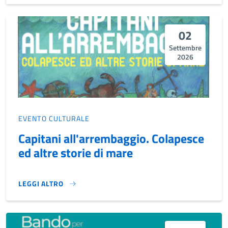
02
Settembre
2026
EVENTO CULTURALE
Capitani all'arrembaggio. Colapesce
ed altre storie di mare
LEGGI ALTRO
CAPITANI ALL'ARREMBAGGIO. COLAPESCE ED ALTRE STORIE