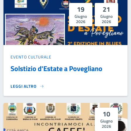
19
21
Giugno
Giugno
2026
2026
EVENTO CULTURALE
Solstizio d'Estate a Povegliano
LEGGI ALTRO
SOLSTIZIO D'ESTATE A POVEGLIANO}
10
Giugno
2026