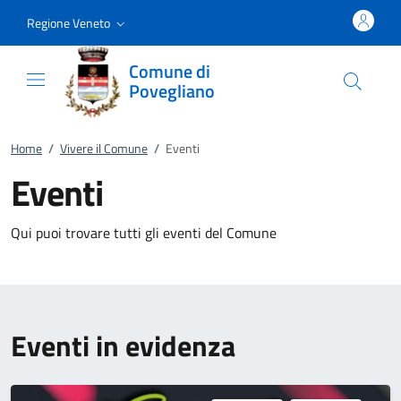
Vai al contenuto
accedi al menu
footer.enter
Regione Veneto
Comune di
Povegliano
Home
/
Vivere il Comune
/
Eventi
Eventi
Qui puoi trovare tutti gli eventi del Comune
Eventi in evidenza