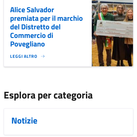
Alice Salvador
premiata per il marchio
del Distretto del
Commercio di
Povegliano
LEGGI ALTRO
ALICE SALVADOR PREMIATA PER IL MARCHIO DEL DISTRETT
Esplora per categoria
Notizie