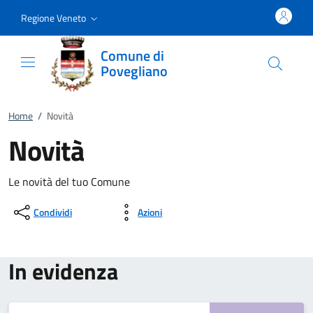
Vai al contenuto
accedi al menu
footer.enter
Regione Veneto
Comune di
Povegliano
Home
/
Novità
Novità
Le novità del tuo Comune
Condividi
Azioni
In evidenza