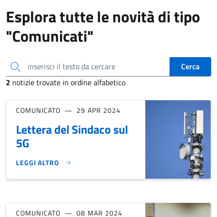
Esplora tutte le novità di tipo
"Comunicati"
inserisci il testo da cercare
Cerca
2
notizie trovate in ordine alfabetico
COMUNICATO
29 APR 2024
Lettera del Sindaco sul
5G
LEGGI ALTRO
LETTERA DEL SINDACO SUL 5G}
COMUNICATO
08 MAR 2024