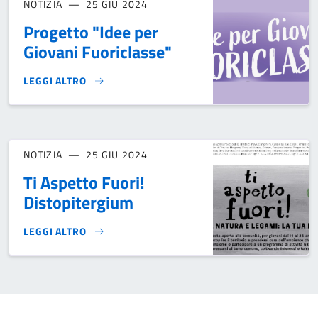
NOTIZIA
25 GIU 2024
Progetto "Idee per
Giovani Fuoriclasse"
LEGGI ALTRO
PROGETTO "IDEE PER GIOVANI FUORICLASSE"}
NOTIZIA
25 GIU 2024
Ti Aspetto Fuori!
Distopitergium
LEGGI ALTRO
TI ASPETTO FUORI! DISTOPITERGIUM}