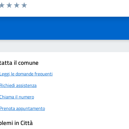
 da 1 a 5 stelle la pagina
anda
ta 1 stelle su 5
Valuta 2 stelle su 5
Valuta 3 stelle su 5
Valuta 4 stelle su 5
Valuta 5 stelle su 5
tatta il comune
Leggi le domande frequenti
Richiedi assistenza
Chiama il numero
Prenota appuntamento
lemi in Città