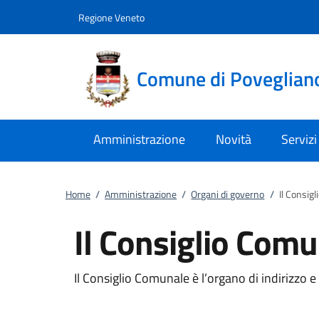
Vai al contenuto
accedi al menu
footer.enter
Regione Veneto
Comune di Poveglian
Amministrazione
Novità
Servizi
Home
/
Amministrazione
/
Organi di governo
/
Il Consig
Il Consiglio Com
Il Consiglio Comunale è l’organo di indirizzo 