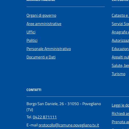
Organi di governo
Catasto e 
Aree amministrative
Servizi Soc
Uffici
Anagrafe e
Politici
Autorizzaz
Personale Amministrativo
Educazion
Documenti e Dati
Appalti pub
Salute, b
Turismo
CONTATTI
Borgo San Daniele, 26 - 31050 - Povegliano
Leggi le 
(TV)
Richiedi a
Tel.
0422 871111
Prenota 
E-mail
protocollo@comune.povegliano.tv.it