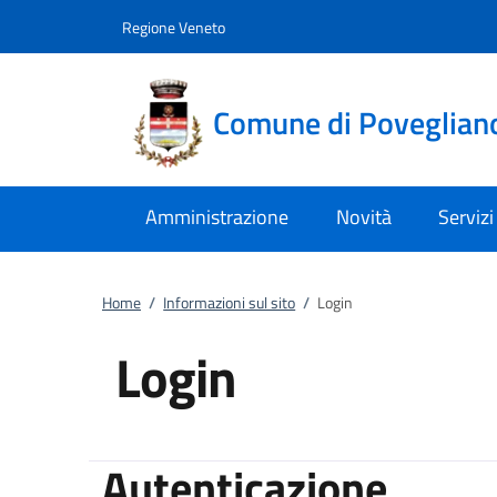
Vai al contenuto
accedi al menu
footer.enter
Regione Veneto
Comune di Poveglian
Amministrazione
Novità
Servizi
Home
/
Informazioni sul sito
/
Login
Login
Autenticazione