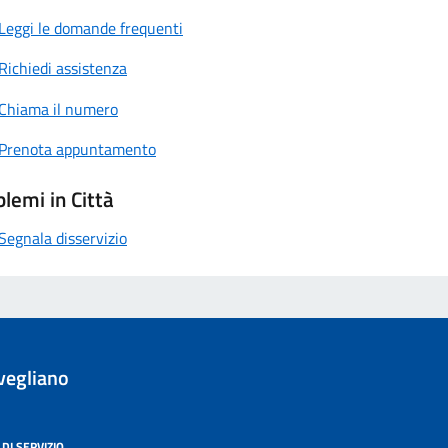
Leggi le domande frequenti
Richiedi assistenza
Chiama il numero
Prenota appuntamento
lemi in Città
Segnala disservizio
vegliano
DI SERVIZIO