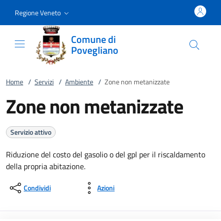
Vai al contenuto
accedi al menu
footer.enter
Regione Veneto
Comune di
Povegliano
Home
/
Servizi
/
Ambiente
/
Zone non metanizzate
Zone non metanizzate
Servizio attivo
Riduzione del costo del gasolio o del gpl per il riscaldamento
della propria abitazione.
Condividi
Azioni