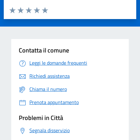
Valuta da 1 a 5 stelle la pagina
Domanda
Valuta 1 stelle su 5
Valuta 2 stelle su 5
Valuta 3 stelle su 5
Valuta 4 stelle su 5
Valuta 5 stelle su 5
Contatta il comune
Leggi le domande frequenti
Richiedi assistenza
Chiama il numero
Prenota appuntamento
Problemi in Città
Segnala disservizio