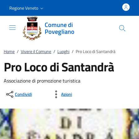
Vai al contenuto
accedi al menu
footer.enter
Regione Veneto
Comune di
Povegliano
Home
/
Vivere il Comune
/
Luoghi
/
Pro Loco di Santandrà
Pro Loco di Santandrà
Associazione di promozione turistica
Condividi
Azioni