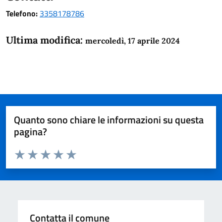
Telefono:
3358178786
Ultima modifica:
mercoledì, 17 aprile 2024
Quanto sono chiare le informazioni su questa
pagina?
Valuta da 1 a 5 stelle la pagina
Domanda
Valuta 1 stelle su 5
Valuta 2 stelle su 5
Valuta 3 stelle su 5
Valuta 4 stelle su 5
Valuta 5 stelle su 5
Contatta il comune