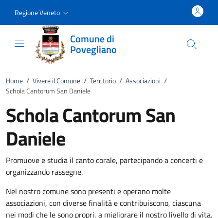
Vai al contenuto
accedi al menu
footer.enter
Regione Veneto
Comune di
Povegliano
Home
/
Vivere il Comune
/
Territorio
/
Associazioni
/
Schola Cantorum San Daniele
Schola Cantorum San
Daniele
Promuove e studia il canto corale, partecipando a concerti e
organizzando rassegne.
Nel nostro comune sono presenti e operano molte
associazioni, con diverse finalità e contribuiscono, ciascuna
nei modi che le sono propri, a migliorare il nostro livello di vita.