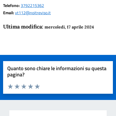
Telefono:
3792215362
Email:
vt112@noitreviso.it
Ultima modifica:
mercoledì, 17 aprile 2024
Quanto sono chiare le informazioni su questa
pagina?
Valuta da 1 a 5 stelle la pagina
Domanda
Valuta 1 stelle su 5
Valuta 2 stelle su 5
Valuta 3 stelle su 5
Valuta 4 stelle su 5
Valuta 5 stelle su 5