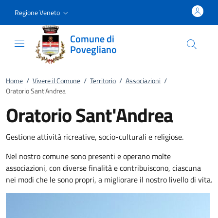
Vai al contenuto
accedi al menu
footer.enter
Regione Veneto
Comune di
Povegliano
Home
/
Vivere il Comune
/
Territorio
/
Associazioni
/
Oratorio Sant'Andrea
Oratorio Sant'Andrea
Gestione attività ricreative, socio-culturali e religiose.
Nel nostro comune sono presenti e operano molte
associazioni, con diverse finalità e contribuiscono, ciascuna
nei modi che le sono propri, a migliorare il nostro livello di vita.