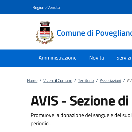
Vai al contenuto
accedi al menu
footer.enter
Regione Veneto
Comune di Poveglian
Amministrazione
Novità
Servizi
Home
/
Vivere il Comune
/
Territorio
/
Associazioni
/
AV
AVIS - Sezione di
Promuove la donazione del sangue e dei suoi de
periodici.