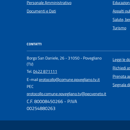
Personale Amministrativo
Educazion
Documenti e Dati
Appalti pub
Salute, b
Turismo
CONTATTI
Borgo San Daniele, 26 - 31050 - Povegliano
Leggi le 
(TV)
Richiedi a
Tel.
0422 871111
Prenota 
E-mail
protocollo@comune.povegliano.tv.it
Segnala di
PEC
protocollo.comune.povegliano.tv@pecveneto.it
C.F. 80008450266 - P.IVA
00254880263