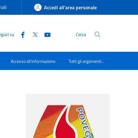
ali
Accedi all'area personale
guici su
Cerca
Accesso all'informazione
Tutti gli argomenti...