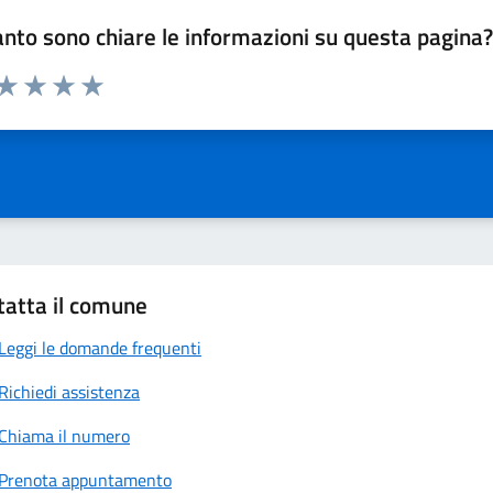
nto sono chiare le informazioni su questa pagina
 da 1 a 5 stelle la pagina
anda
ta 1 stelle su 5
Valuta 2 stelle su 5
Valuta 3 stelle su 5
Valuta 4 stelle su 5
Valuta 5 stelle su 5
tatta il comune
Leggi le domande frequenti
Richiedi assistenza
Chiama il numero
Prenota appuntamento