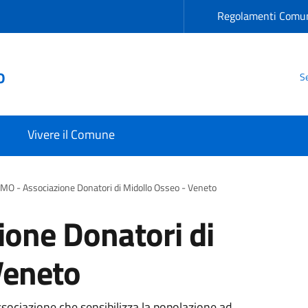
Regolamenti Comun
o
Se
Vivere il Comune
MO - Associazione Donatori di Midollo Osseo - Veneto
one Donatori di
Veneto
sociazione che sensibilizza la popolazione ad