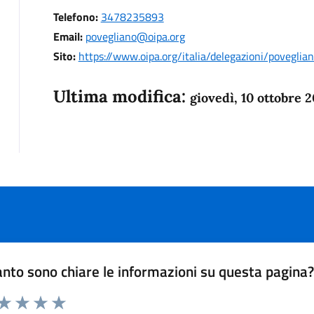
Telefono:
3478235893
Email:
povegliano@oipa.org
Sito:
https://www.oipa.org/italia/delegazioni/poveglia
Ultima modifica:
giovedì, 10 ottobre 
nto sono chiare le informazioni su questa pagina
 da 1 a 5 stelle la pagina
anda