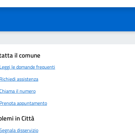
ta 1 stelle su 5
Valuta 2 stelle su 5
Valuta 3 stelle su 5
Valuta 4 stelle su 5
Valuta 5 stelle su 5
tatta il comune
Leggi le domande frequenti
Richiedi assistenza
Chiama il numero
Prenota appuntamento
lemi in Città
Segnala disservizio