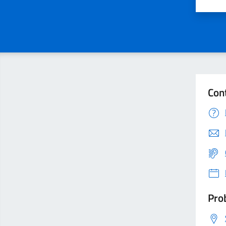
Valu
Con
Prob