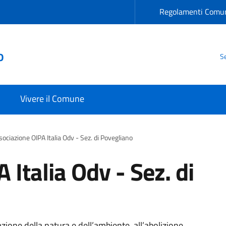
Regolamenti Comun
o
Se
Vivere il Comune
sociazione OIPA Italia Odv - Sez. di Povegliano
 Italia Odv - Sez. di
azione della natura e dell’ambiente, all’abolizione