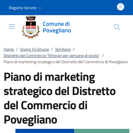
Vai al contenuto
accedi al menu
footer.enter
Regione Veneto
Comune di
Povegliano
Home
/
Vivere il Comune
/
Territorio
/
Distretto del Commercio "Itinerari per persone di gusto"
/
Piano di marketing strategico del Distretto del Commercio di Povegliano
Piano di marketing
strategico del Distretto
del Commercio di
Povegliano