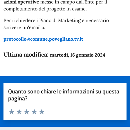
azioni operative
messe in campo dall'Ente per il
completamento del progetto in esame.
Per richiedere i Piano di Marketing è necessario
scrivere un'email a:
protocollo@comune.povegliano.tv.it
Ultima modifica:
martedì, 16 gennaio 2024
Quanto sono chiare le informazioni su questa
pagina?
Valuta da 1 a 5 stelle la pagina
Domanda
Valuta 1 stelle su 5
Valuta 2 stelle su 5
Valuta 3 stelle su 5
Valuta 4 stelle su 5
Valuta 5 stelle su 5