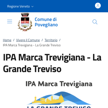
Vai al contenuto
accedi al menu
footer.enter
Regione Veneto
Comune di
Povegliano
Home
/
Vivere il Comune
/
Territorio
/
IPA Marca Trevigiana - La Grande Treviso
IPA Marca Trevigiana - La
Grande Treviso