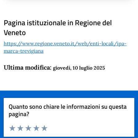
Pagina istituzionale in Regione del
Veneto
https://www.regione.veneto.it/web/enti-locali/ipa-
marca-trevigiana
Ultima modifica:
giovedì, 10 luglio 2025
Quanto sono chiare le informazioni su questa
pagina?
Valuta da 1 a 5 stelle la pagina
Domanda
Valuta 1 stelle su 5
Valuta 2 stelle su 5
Valuta 3 stelle su 5
Valuta 4 stelle su 5
Valuta 5 stelle su 5