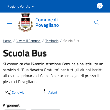
Vai al contenuto
accedi al menu
footer.enter
Regione Veneto
Comune di
Povegliano
Home
/
Vivere il Comune
/
Territorio
/
Scuola Bus
Scuola Bus
Si comunica che l'Amministrazione Comunale ha istituito un
servizio di "Bus Navetta Gratuito" per tutti gli alunni iscritti
alla scuola primaria di Camalò per accompagnarli presso il
plesso di Povegliano.
Condividi
Azioni
Argomenti