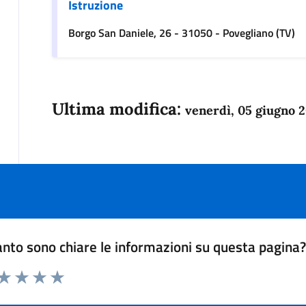
Istruzione
Borgo San Daniele, 26 - 31050 - Povegliano (TV)
Ultima modifica:
venerdì, 05 giugno 
nto sono chiare le informazioni su questa pagina
 da 1 a 5 stelle la pagina
anda
ta 1 stelle su 5
Valuta 2 stelle su 5
Valuta 3 stelle su 5
Valuta 4 stelle su 5
Valuta 5 stelle su 5