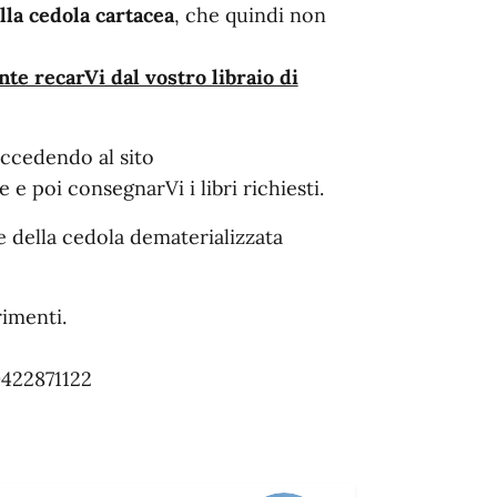
lla cedola cartacea
, che quindi non
te recarVi dal vostro libraio di
 accedendo al sito
e poi consegnarVi i libri richiesti.
e della cedola dematerializzata
rimenti.
0422871122