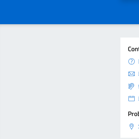
Con
Prob