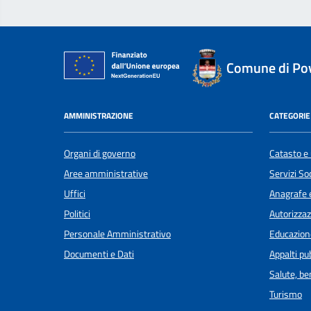
Comune di Po
AMMINISTRAZIONE
CATEGORIE 
Organi di governo
Catasto e 
Aree amministrative
Servizi Soc
Uffici
Anagrafe e
Politici
Autorizzaz
Personale Amministrativo
Educazion
Documenti e Dati
Appalti pub
Salute, b
Turismo