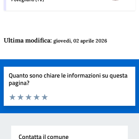
Ultima modifica:
giovedì, 02 aprile 2026
Quanto sono chiare le informazioni su questa
pagina?
Valuta da 1 a 5 stelle la pagina
Domanda
Valuta 1 stelle su 5
Valuta 2 stelle su 5
Valuta 3 stelle su 5
Valuta 4 stelle su 5
Valuta 5 stelle su 5
Contatta il comune