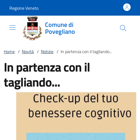
Vai al contenuto
accedi al menu
footer.enter
Regione Veneto
Comune di
Povegliano
Home
/
Novità
/
Notizie
/
In partenza con il tagliando...
In partenza con il
tagliando...