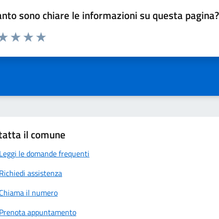
nto sono chiare le informazioni su questa pagina
 da 1 a 5 stelle la pagina
anda
ta 1 stelle su 5
Valuta 2 stelle su 5
Valuta 3 stelle su 5
Valuta 4 stelle su 5
Valuta 5 stelle su 5
tatta il comune
Leggi le domande frequenti
Richiedi assistenza
Chiama il numero
Prenota appuntamento