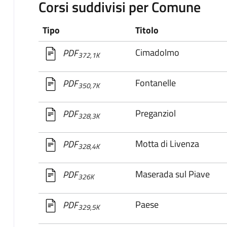
Corsi suddivisi per Comune
Tipo
Titolo
Cimadolmo
PDF
372,1K
Fontanelle
PDF
350,7K
Preganziol
PDF
328,3K
Motta di Livenza
PDF
328,4K
Maserada sul Piave
PDF
326K
Paese
PDF
329,5K