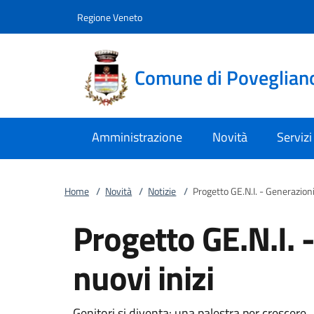
Vai al contenuto
accedi al menu
footer.enter
Regione Veneto
Comune di Poveglian
Amministrazione
Novità
Servizi
Home
/
Novità
/
Notizie
/
Progetto GE.N.I. - Generazioni 
Progetto GE.N.I. 
nuovi inizi
Genitori si diventa: una palestra per crescere