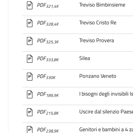
Treviso Bimbinsieme
PDF
321,4K
Treviso Cristo Re
PDF
328,4K
Treviso Provera
PDF
325,3K
Silea
PDF
333,8K
Ponzano Veneto
PDF
330K
I bisogni degli invisibili 
PDF
189,9K
Uscire dal silenzio Paes
PDF
215,8K
Genitori e bambini a 4 
PDF
238,9K