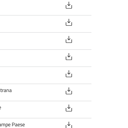
Istrana
e
zampe Paese