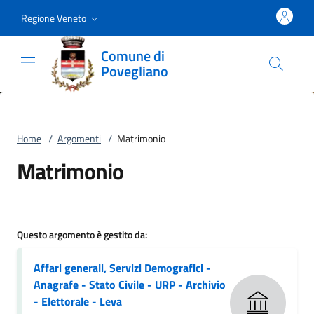
Vai al contenuto
accedi al menu
footer.enter
Regione Veneto
Comune di
Povegliano
Home
/
Argomenti
/
Matrimonio
Matrimonio
Questo argomento è gestito da:
Affari generali, Servizi Demografici -
Anagrafe - Stato Civile - URP - Archivio
- Elettorale - Leva