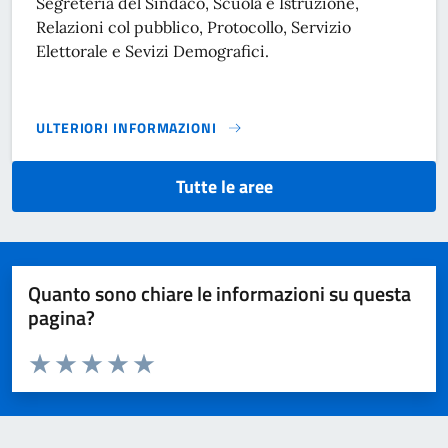
Segreteria del Sindaco, Scuola e Istruzione,
Relazioni col pubblico, Protocollo, Servizio
Elettorale e Sevizi Demografici.
ULTERIORI INFORMAZIONI
AREA II: AFFARI GENERALI, ANAGRAFE, STATO CIVILE, SCU
Tutte le aree
Quanto sono chiare le informazioni su questa
pagina?
Valuta da 1 a 5 stelle la pagina
Domanda
Valuta 1 stelle su 5
Valuta 2 stelle su 5
Valuta 3 stelle su 5
Valuta 4 stelle su 5
Valuta 5 stelle su 5