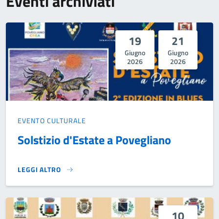
Eventi archiviati
19
21
Giugno
Giugno
2026
2026
EVENTO CULTURALE
Solstizio d'Estate a Povegliano
LEGGI ALTRO
SOLSTIZIO D'ESTATE A POVEGLIANO}
10