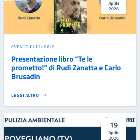
Aprile
2026
EVENTO CULTURALE
Presentazione libro "Te le
prometto!" di Rudi Zanatta e Carlo
Brusadin
LEGGI ALTRO
PRESENTAZIONE LIBRO "TE LE PROMETTO!" DI RUDI ZANAT
19
Aprile
2026