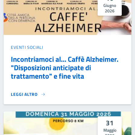
Giugno
2026
EVENTI SOCIALI
Incontriamoci al... Caffè Alzheimer.
"Disposizioni anticipate di
trattamento" e fine vita
LEGGI ALTRO
INCONTRIAMOCI AL... CAFFÈ ALZHEIMER. "DISPOSIZIONI AN
31
Maggio