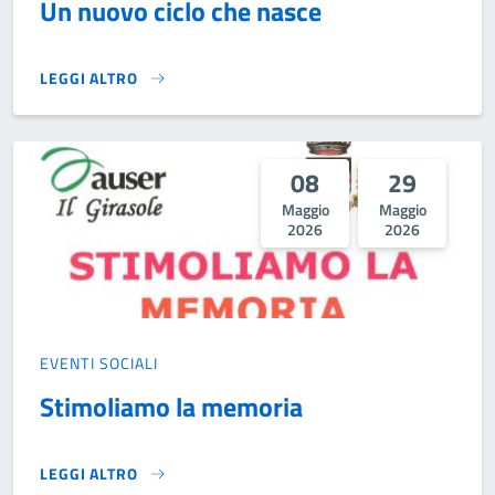
Un nuovo ciclo che nasce
LEGGI ALTRO
UN NUOVO CICLO CHE NASCE}
08
29
Maggio
Maggio
2026
2026
EVENTI SOCIALI
Stimoliamo la memoria
LEGGI ALTRO
STIMOLIAMO LA MEMORIA}