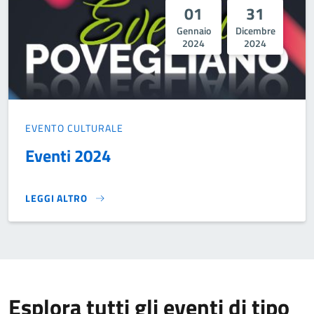
01
31
Gennaio
Dicembre
2024
2024
EVENTO CULTURALE
Eventi 2024
LEGGI ALTRO
EVENTI 2024}
Esplora tutti gli eventi di tipo