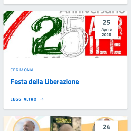
25
Aprile
2026
CERIMONIA
Festa della Liberazione
LEGGI ALTRO
FESTA DELLA LIBERAZIONE}
24