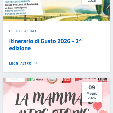
2026
EVENTI SOCIALI
Itinerario di Gusto 2026 - 2^
edizione
LEGGI ALTRO
ITINERARIO DI GUSTO 2026 - 2^ EDIZIONE}
09
Maggio
2026