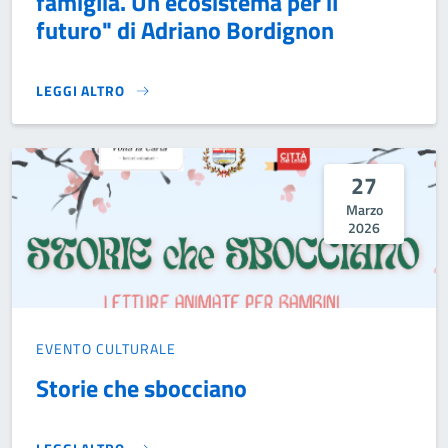
famiglia. Un ecosistema per il
futuro" di Adriano Bordignon
LEGGI ALTRO
PRESENTAZIONE DEL LIBRO "RIVOLUZIONE FAMIGLIA. UN E
27
Marzo
2026
EVENTO CULTURALE
Storie che sbocciano