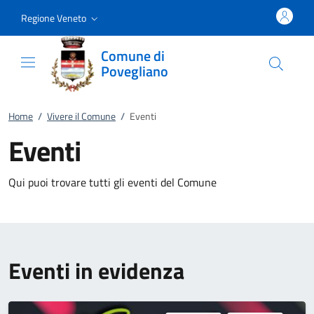
Vai al contenuto
accedi al menu
footer.enter
Regione Veneto
Comune di
Povegliano
Home
/
Vivere il Comune
/
Eventi
Eventi
Qui puoi trovare tutti gli eventi del Comune
Eventi in evidenza