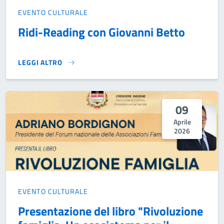
EVENTO CULTURALE
Ridi-Reading con Giovanni Betto
LEGGI ALTRO
RIDI-READING CON GIOVANNI BETTO}
09
Aprile
2026
EVENTO CULTURALE
Presentazione del libro "Rivoluzione