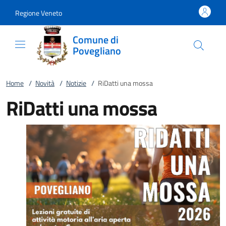
Vai al contenuto
accedi al menu
footer.enter
Regione Veneto
Comune di
Povegliano
Home
/
Novità
/
Notizie
/
RiDatti una mossa
RiDatti una mossa