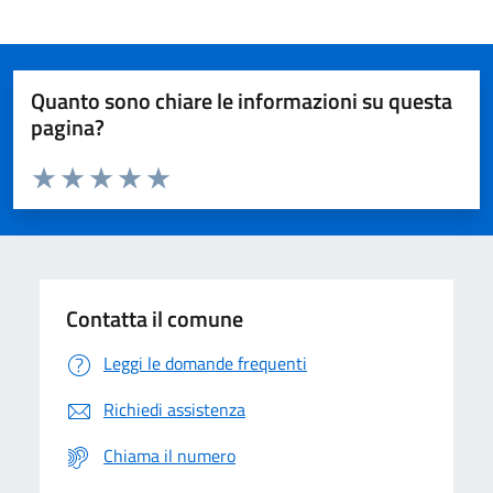
Quanto sono chiare le informazioni su questa
pagina?
Valuta da 1 a 5 stelle la pagina
Domanda
Valuta 1 stelle su 5
Valuta 2 stelle su 5
Valuta 3 stelle su 5
Valuta 4 stelle su 5
Valuta 5 stelle su 5
Contatta il comune
Leggi le domande frequenti
Richiedi assistenza
Chiama il numero