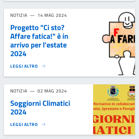
NOTIZIA
14 MAG 2024
Progetto "Ci sto?
Affare fatica!" è in
arrivo per l'estate
2024
LEGGI ALTRO
PROGETTO "CI STO? AFFARE FATICA!" È IN ARRIVO PER L'EST
NOTIZIA
02 MAG 2024
Soggiorni Climatici
2024
LEGGI ALTRO
SOGGIORNI CLIMATICI 2024}