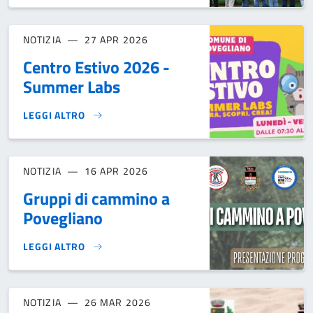
NOTIZIA
27 APR 2026
Centro Estivo 2026 -
Summer Labs
LEGGI ALTRO
CENTRO ESTIVO 2026 - SUMMER LABS}
NOTIZIA
16 APR 2026
Gruppi di cammino a
Povegliano
LEGGI ALTRO
GRUPPI DI CAMMINO A POVEGLIANO}
NOTIZIA
26 MAR 2026