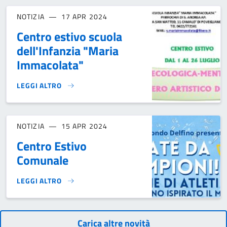
NOTIZIA
17 APR 2024
Centro estivo scuola
dell'Infanzia "Maria
Immacolata"
LEGGI ALTRO
CENTRO ESTIVO SCUOLA DELL'INFANZIA "MARIA IMMACOLAT
NOTIZIA
15 APR 2024
Centro Estivo
Comunale
LEGGI ALTRO
CENTRO ESTIVO COMUNALE}
Carica altre novità