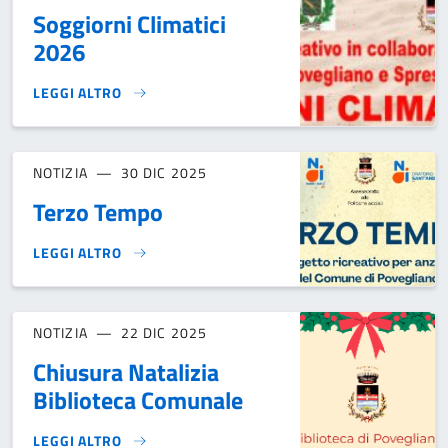
Soggiorni Climatici
2026
LEGGI ALTRO
SOGGIORNI CLIMATICI 2026}
NOTIZIA
30 DIC 2025
Terzo Tempo
LEGGI ALTRO
TERZO TEMPO}
NOTIZIA
22 DIC 2025
Chiusura Natalizia
Biblioteca Comunale
LEGGI ALTRO
CHIUSURA NATALIZIA BIBLIOTECA COMUNALE}