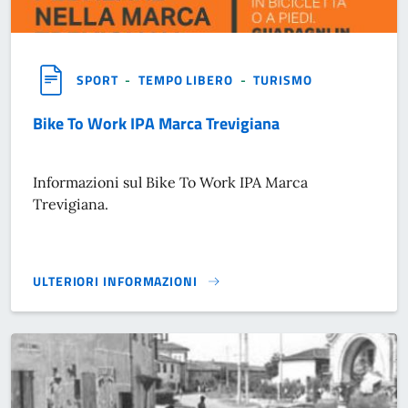
SPORT
-
TEMPO LIBERO
-
TURISMO
Bike To Work IPA Marca Trevigiana
Informazioni sul Bike To Work IPA Marca
Trevigiana.
ULTERIORI INFORMAZIONI
BIKE TO WORK IPA MARCA TREVIGIANA}