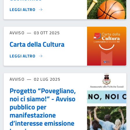
LEGGI ALTRO
BANDO CONTRIBUTI PER SPESE PARTECIPAZIONE AD ATTIVI
AVVISO
03 OTT 2025
Carta della Cultura
LEGGI ALTRO
CARTA DELLA CULTURA}
AVVISO
02 LUG 2025
Progetto “Povegliano,
noi ci siamo!” - Avviso
pubblico per
manifestazione
d’interesse emissione