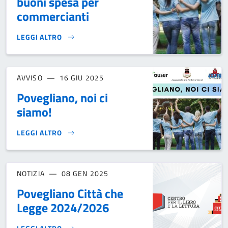
buoni spesa per
commercianti
LEGGI ALTRO
PROGETTO “POVEGLIANO, NOI CI SIAMO!” - AVVISO PUBBL
AVVISO
16 GIU 2025
Povegliano, noi ci
siamo!
LEGGI ALTRO
POVEGLIANO, NOI CI SIAMO!}
NOTIZIA
08 GEN 2025
Povegliano Città che
Legge 2024/2026