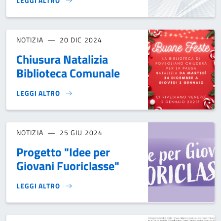
LEGGI ALTRO
POVEGLIANO CITTÀ CHE LEGGE 2024/2026}
NOTIZIA
20 DIC 2024
Chiusura Natalizia
Biblioteca Comunale
LEGGI ALTRO
CHIUSURA NATALIZIA BIBLIOTECA COMUNALE}
NOTIZIA
25 GIU 2024
Progetto "Idee per
Giovani Fuoriclasse"
LEGGI ALTRO
PROGETTO "IDEE PER GIOVANI FUORICLASSE"}