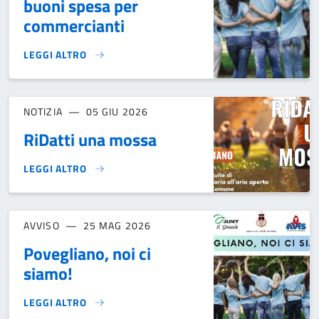
buoni spesa per
commercianti
LEGGI ALTRO
PROGETTO “POVEGLIANO, NOI CI SIAMO!” - AVVISO PUBBL
NOTIZIA
05 GIU 2026
RiDatti una mossa
LEGGI ALTRO
RIDATTI UNA MOSSA }
AVVISO
25 MAG 2026
Povegliano, noi ci
siamo!
LEGGI ALTRO
POVEGLIANO, NOI CI SIAMO!}