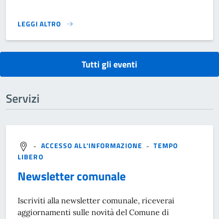
LEGGI ALTRO
CAPITANI ALL'ARREMBAGGIO. COLAPESCE ED ALTRE STORIE
Tutti gli eventi
Servizi
-
ACCESSO ALL'INFORMAZIONE
-
TEMPO
LIBERO
Newsletter comunale
Iscriviti alla newsletter comunale, riceverai
aggiornamenti sulle novità del Comune di