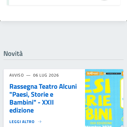
Novità
AVVISO
06 LUG 2026
Rassegna Teatro Alcuni
"Paesi, Storie e
Bambini" - XXII
edizione
LEGGI ALTRO
RASSEGNA TEATRO ALCUNI "PAESI, STORIE E BAMBINI" - XX