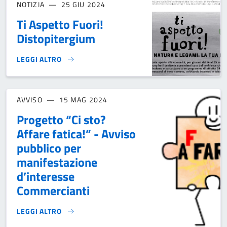
NOTIZIA
25 GIU 2024
Ti Aspetto Fuori!
Distopitergium
LEGGI ALTRO
TI ASPETTO FUORI! DISTOPITERGIUM}
AVVISO
15 MAG 2024
Progetto “Ci sto?
Affare fatica!” - Avviso
pubblico per
manifestazione
d’interesse
Commercianti
LEGGI ALTRO
PROGETTO “CI STO? AFFARE FATICA!” - AVVISO PUBBLICO 