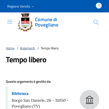
Vai al contenuto
accedi al menu
footer.enter
Regione Veneto
Comune di
Povegliano
Home
/
Argomenti
/
Tempo libero
Tempo libero
Questo argomento è gestito da:
Biblioteca
Borgo San Daniele, 26 - 31050 -
Povegliano (TV)