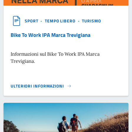
SPORT
-
TEMPO LIBERO
-
TURISMO
Bike To Work IPA Marca Trevigiana
Informazioni sul Bike To Work IPA Marca
Trevigiana.
ULTERIORI INFORMAZIONI
BIKE TO WORK IPA MARCA TREVIGIANA}