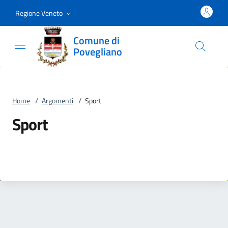
Vai al contenuto
accedi al menu
footer.enter
Regione Veneto
Comune di
Povegliano
Home
/
Argomenti
/
Sport
Sport