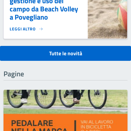
gestione e uso del
campo da Beach Volley
a Povegliano
LEGGI ALTRO
AVVISO INDAGINE ESPLORATIVA PER CONCESSIONE DELLA G
Tutte le novità
Pagine