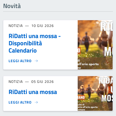
Novità
NOTIZIA
10 GIU 2026
RiDatti una mossa -
Disponibilità
Calendario
LEGGI ALTRO
RIDATTI UNA MOSSA - DISPONIBILITÀ CALENDARIO}
NOTIZIA
05 GIU 2026
RiDatti una mossa
LEGGI ALTRO
RIDATTI UNA MOSSA }