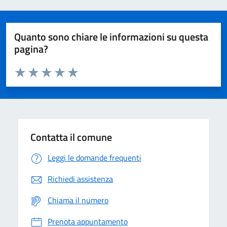
Quanto sono chiare le informazioni su questa
pagina?
Valuta da 1 a 5 stelle la pagina
Domanda
Valuta 1 stelle su 5
Valuta 2 stelle su 5
Valuta 3 stelle su 5
Valuta 4 stelle su 5
Valuta 5 stelle su 5
Contatta il comune
Leggi le domande frequenti
Richiedi assistenza
Chiama il numero
Prenota appuntamento