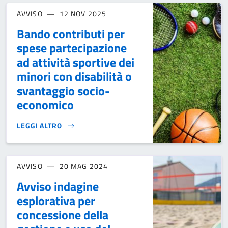
AVVISO
12 NOV 2025
Bando contributi per
spese partecipazione
ad attività sportive dei
minori con disabilità o
svantaggio socio-
economico
LEGGI ALTRO
BANDO CONTRIBUTI PER SPESE PARTECIPAZIONE AD ATTIVI
AVVISO
20 MAG 2024
Avviso indagine
esplorativa per
concessione della