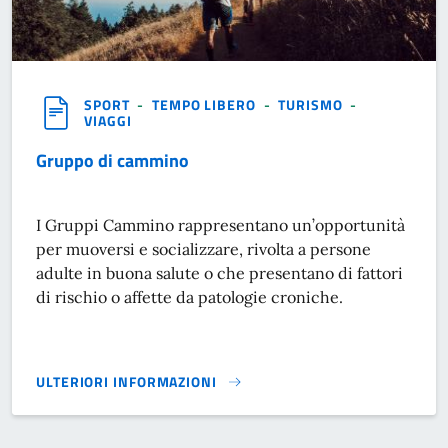
SPORT
-
TEMPO LIBERO
-
TURISMO
-
VIAGGI
Gruppo di cammino
I Gruppi Cammino rappresentano un’opportunità
per muoversi e socializzare, rivolta a persone
adulte in buona salute o che presentano di fattori
di rischio o affette da patologie croniche.
ULTERIORI INFORMAZIONI
GRUPPO DI CAMMINO}