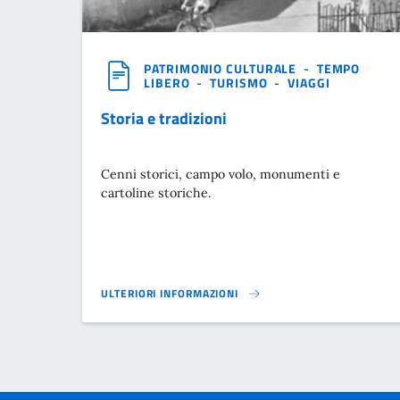
PATRIMONIO CULTURALE
-
TEMPO
LIBERO
-
TURISMO
-
VIAGGI
Storia e tradizioni
Cenni storici, campo volo, monumenti e
cartoline storiche.
ULTERIORI INFORMAZIONI
STORIA E TRADIZIONI}