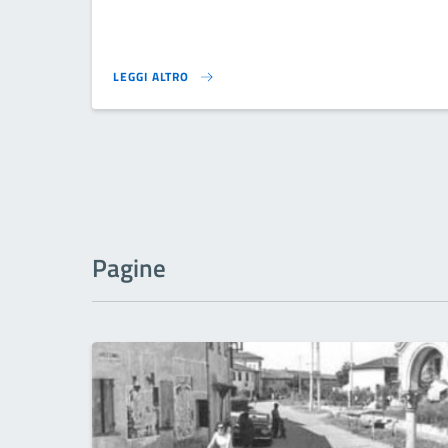
LEGGI ALTRO
RICHIEDERE IL PASSAPORTO}
Pagine