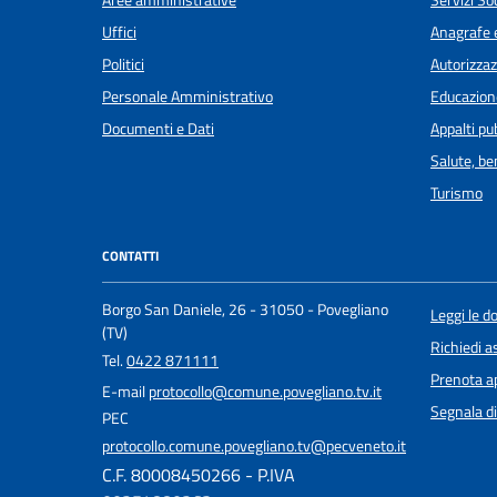
Aree amministrative
Servizi Soc
Uffici
Anagrafe e
Politici
Autorizzaz
Personale Amministrativo
Educazion
Documenti e Dati
Appalti pub
Salute, b
Turismo
CONTATTI
Borgo San Daniele, 26 - 31050 - Povegliano
Leggi le 
(TV)
Richiedi a
Tel.
0422 871111
Prenota 
E-mail
protocollo@comune.povegliano.tv.it
Segnala di
PEC
protocollo.comune.povegliano.tv@pecveneto.it
C.F. 80008450266 - P.IVA