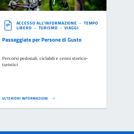
ACCESSO ALL'INFORMAZIONE
-
TEMPO
LIBERO
-
TURISMO
-
VIAGGI
Passeggiate per Persone di Gusto
Percorsi pedonali, ciclabili e cenni storico-
turistici
ULTERIORI INFORMAZIONI
PASSEGGIATE PER PERSONE DI GUSTO}