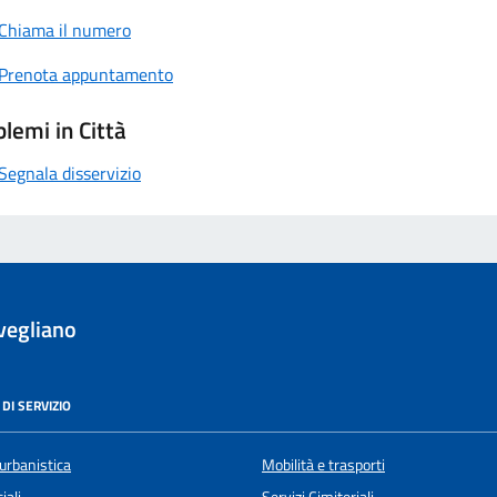
Chiama il numero
Prenota appuntamento
lemi in Città
Segnala disservizio
vegliano
DI SERVIZIO
urbanistica
Mobilità e trasporti